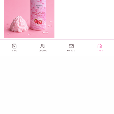
VIPPER
Whipped Cream Cleanser –
Shop
Engros
Kontakt
Hjem
Jordbær (100 ml)
179.95
kr.
Se alle produkter