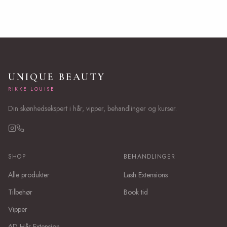
UNIQUE BEAUTY
RIKKE LOUISE
Din skønhedsekspert i hår, vipper, behandlinger og kurser.
SHOP
BEHANDLINGER
Alle produkter
Lash Extensions
Tilbehør
Book tid
Vipper
6D Hår Extension