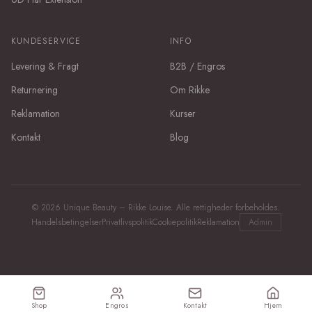
KUNDESERVICE
INFO
Levering & Fragt
B2B / Engros
Returnering
Om Rikke
Reklamation
Kurser
Kontakt
Blog
©
2026
Unique Beauty – Rikke Louise. Alle rettigheder forbeholdes.
Handelsbetingelser
Privatlivspolitik
Cookiepolitik
Reklamation
Admin
Shop
Engros
Kontakt
Hjem